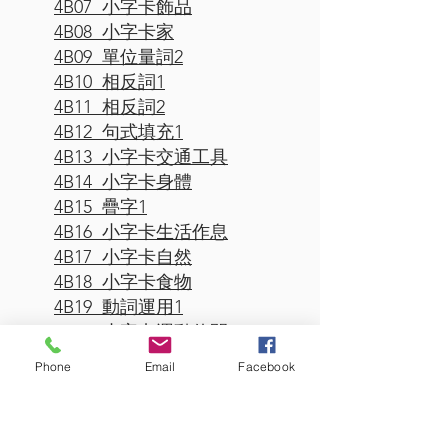
4B07 小字卡飾品
4B08 小字卡家
4B09 單位
量詞
2
4B10 相反詞1
4B11 相反詞2
4B12 句式填充1
4B13 小字卡交通工具
4B14 小字卡身體
4B15 疊字1
4B16 小字卡生活作息
4B17 小字卡自然
4B18 小字卡食物
4B19 動詞運用1
4B20 小字卡運動休閒
4B21 小字卡電器
Phone
Email
Facebook
4B22 字型變化(1)
4B22 字型變化(2)
4B23 看圖學成語(1)