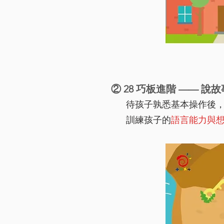
② 28 巧板進階 —— 說故
待孩子孰悉基本操作後
訓練孩子的
語言能力與