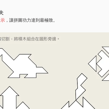
夫
提示
，讓拼圖功力達到最極致。