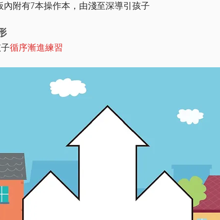
板內附有7本操作本，由淺至深導引孩子
形
子
循序漸進練習