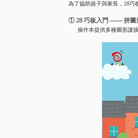
為了協助孩子與家長，28巧
① 28 巧板入門 —— 拼圖
操作本提供多種圖形讓孩