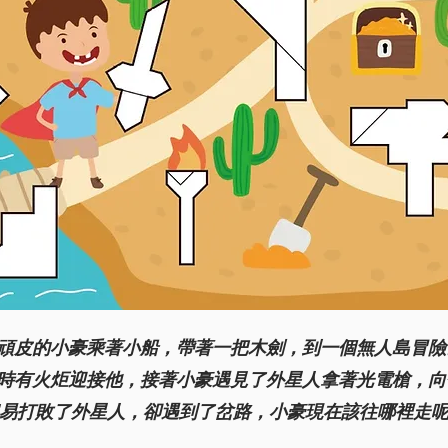
頑⽪的⼩豪乘著⼩船，帶著⼀把⽊劍，到⼀個無⼈島冒險
時有火炬迎接他，接著小豪遇⾒了外星⼈拿著光電槍，向
易打敗了外星人，卻遇到了岔路，小豪現在該往哪裡走呢...