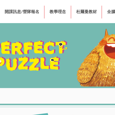
開課訊息/營隊報名
教學理念
杜爾曼教材
全