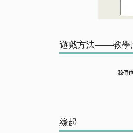
遊戲方法——教學
我們
​緣起