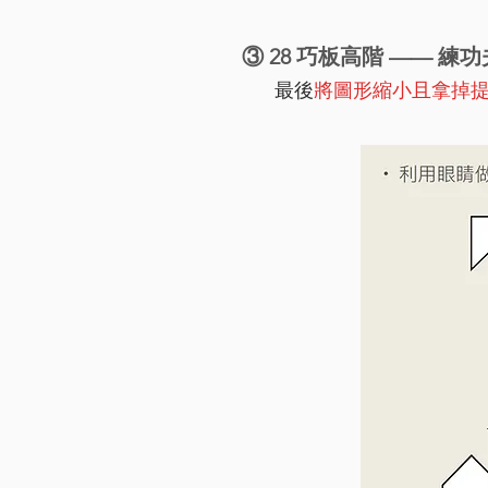
③ 28 巧板高階 —— 練功
最後
將圖形縮小且拿掉