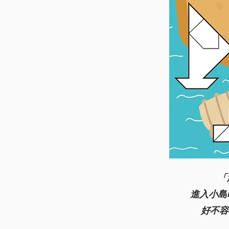
「
進入小島
好不容