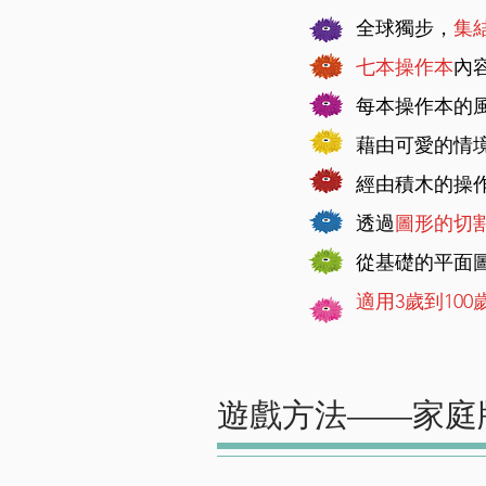
全球獨步，
集
七本操作本
內
每本操作本的
藉由可愛的情
經由積⽊的操
透過
圖形的切
從基礎的平⾯
適⽤3歲到100
遊戲方法——家庭