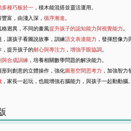
結多種巧板於⼀
，積⽊能混搭並靈活運⽤。
容豐富，由淺入深，
循序漸進
。
風格迥異，不同的畫風
提升孩⼦的認知能⼒與視覺能⼒
。
境，讓孩⼦看圖說故事，訓練
語⽂表達能⼒
，發揮想像⼒
作，提升孩⼦的
耐⼼與專注⼒
，
增強⼿眼協調
。
割與合成訓練
，培養相關數學問題的解決能⼒。
圖形到創意的立體操作，強化
圖形空間思考⼒
，加強智⼒
歲
，家長⼀起玩，也能增強右腦能⼒，與孩⼦⼀起動動腦
版