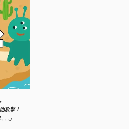
。
他攻擊！
...」