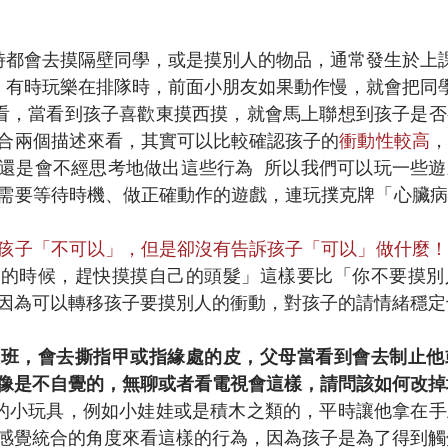
無聊時都會去摸隔壁同學，或是摸別人的物品，通常發生於上
性急，有時玩樂在排隊時，前面小朋友如果動作慢，就會把同
看，當看到孩子喜歡東摸西摸，就會馬上聯想到孩子是否
合兩個描述來看，其實可以比較確認孩子的
衝動性較高
，
還是會不經思考地做出這些行為  所以我們可以玩一些
需要等待時機、做正確動作的遊戲，連玩撲克牌「心臟病
孩子「不可以」，但是卻沒有告訴孩子「可以」做什麼！
人的時候，趕快摸摸自己的頭髮」這樣要比「你不要摸別
因為可以轉移孩子要摸別人的衝動，對孩子的請情緒穩定
就讀大班，會去撕指甲或指緣處的皮，父母當看到會去制止
像是不自覺的，無聊或者看電視會這樣，請問該如何改掉
的小玩具，例如小娃娃或是積木之類的，平時讓他拿在手
感覺統合的角度來看這樣的行為，因為孩子是為了得到觸