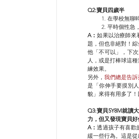
Q2:寶貝四歲半
 1. 在學校
 2. 平時個
A：
如果以治療師來
題，但也非絕對！綜
他「不可以」，下次
人，或是打棒球這種
練效果。
另外，
我們總是告訴
是「你伸手要摸別
貌」來得有用多了！
Q3:寶貝5Y8M
力，但又發現寶貝好
A：
透過孩子有喜歡
緩一些行為。這是從