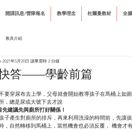
開課訊息/營隊報名
教學理念
杜爾曼教材
全
教具介紹
心
2021年5月20日
讀畢需時 2 分鐘
快答——學齡前篇
不要穿尿布去上學，父母就會開始教導孩子在馬桶上如廁
所，總是尿或大號下去才說
首先建議先與廁所打好關係！
孩子產生對廁所的排斥，再來利用洗澡的時間前，先讓孩
時，自然轉移到馬桶上，當然機會也必須反覆， 機會才