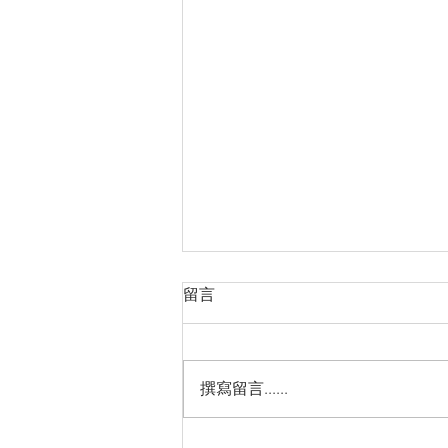
感覺統合是什麼？
留言
所有進入大腦的感覺資訊，依目的
分門別類並建立其秩序 簡單來說
就像指揮交通一樣，整理所有進入
撰寫留言......
大腦中的感覺資訊，或解釋為在成
長中大腦與身體取得協調的學習過
程。 感覺統合異常的原因： 遺