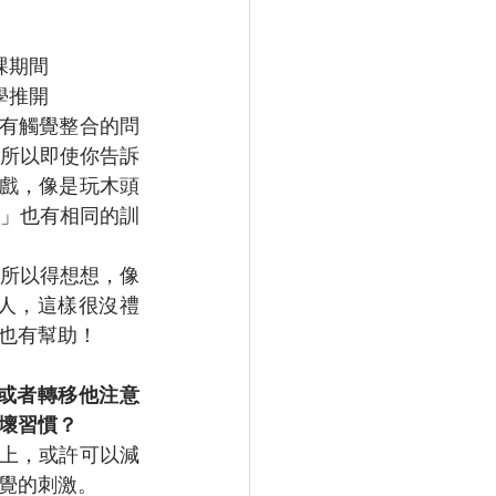
課期間
學推開
有觸覺整合的問
所以即使你告訴
遊戲，像是玩木頭
」也有相同的訓
所以得想想，像
人，這樣很沒禮
也有幫助！
他或者轉移他注意
壞習慣？
上，或許可以減
覺的刺激。