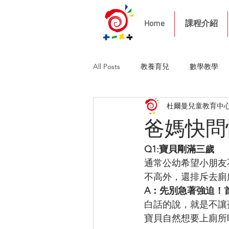
Home
課程介紹
All Posts
教養育兒
數學教學
杜爾曼兒童教育中
爸媽快問
Q1:寶貝剛滿三歲
通常公幼希望小朋友
不高外，還排斥去廁
A：先別急著強迫！
白話的說，就是不讓
寶貝自然想要上廁所