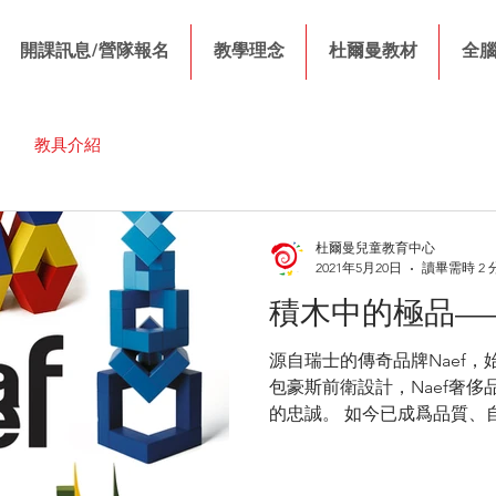
開課訊息/營隊報名
教學理念
杜爾曼教材
全
教具介紹
杜爾曼兒童教育中心
2021年5月20日
讀畢需時 2 
積木中的極品——
源自瑞士的傳奇品牌Naef，始
包豪斯前衛設計，Naef奢侈
的忠誠。 如今已成爲品質、
獲得if設計大獎、聯邦產品設
數國際藝術殊榮。連日本皇室也是