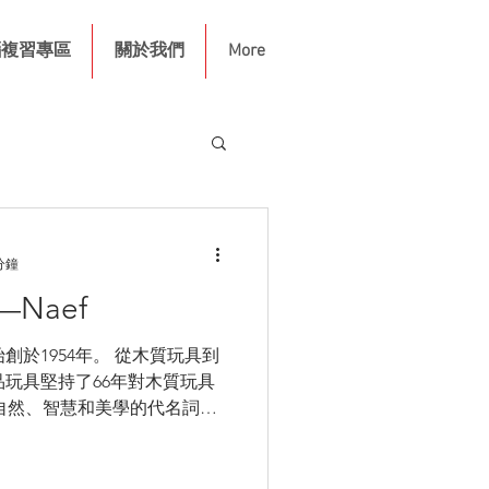
腦複習專區
關於我們
More
分鐘
Naef
創於1954年。 從木質玩具到
品玩具堅持了66年對木質玩具
自然、智慧和美學的代名詞，
計大獎、FORM設計大獎等無
Naef的超級粉絲。...