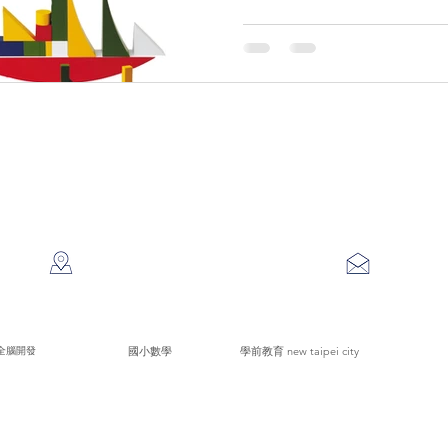
Ⓒ2021 杜爾曼兒童教育中心
all rights reserved
service@
016​
241新北市三重區正義北路218號3樓
全腦開發
​國小數學
學前教育 new taipei city